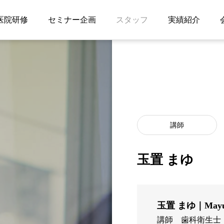
医院研修
セミナー企画
スタッフ
実績紹介
講師
玉置 まゆ
玉置 まゆ｜Mayu 
講師
歯科衛生士