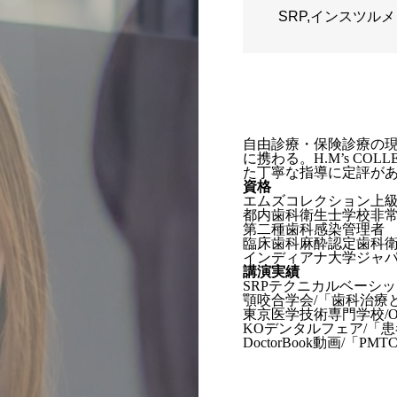
SRP,インスツル
自由診療・保険診療の
に携わる。H.M’s C
た丁寧な指導に定評が
資格
エムズコレクション上
都内歯科衛生士学校非
第二種歯科感染管理者
臨床歯科麻酔認定歯科
インディアナ大学ジャ
講演実績
SRPテクニカルベーシッ
顎咬合学会/「歯科治療
東京医学技術専門学校/
KOデンタルフェア/「
DoctorBook動画/