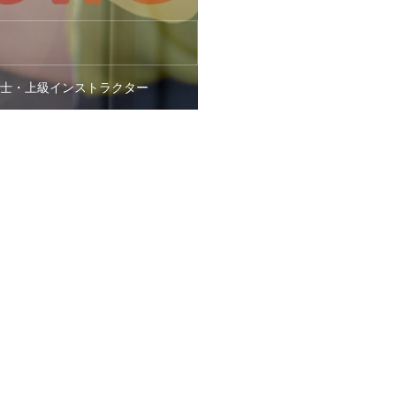
生士・上級インストラクター
スタッフ一覧
重野 悠｜Haruka Shigeno
歯科衛生士
企画・サービス事業