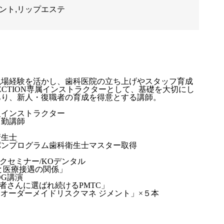
メント,リップエステ
現場経験を活かし、歯科医院の立ち上げやスタッフ育成
OLLECTION専属インストラクターとして、基礎を大切にし
あり、新人・復職者の育成を得意とする講師。
級インストラクター
常勤講師
衛生士
パンプログラム歯科衛生士マスター取得
クセミナー/KOデンタル
と医療接遇の関係」
OG講演
患者さんに選ばれ続けるPMTC」
「PMTCオーダーメイドリスクマネ ジメント」×５本