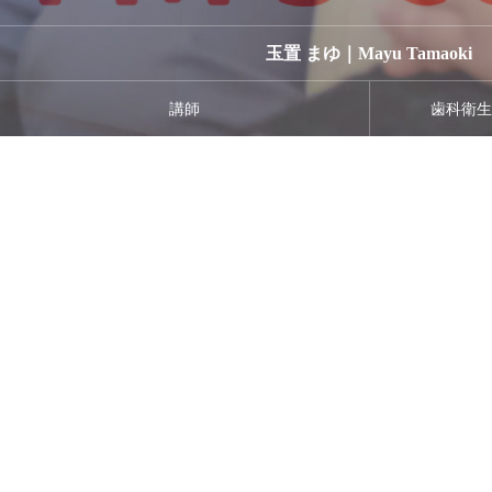
玉置 まゆ｜Mayu Tamaoki
講師
歯科衛
濵田 真理子｜Mariko Hamada
歯科衛生士
歯科医院経営コンサルティング